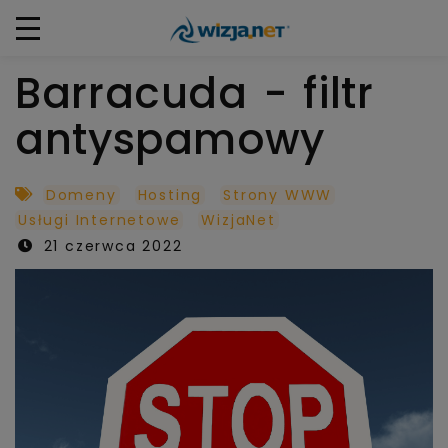
Barracuda - filtr
antyspamowy
Domeny
Hosting
Strony WWW
Usługi Internetowe
WizjaNet
21 czerwca 2022