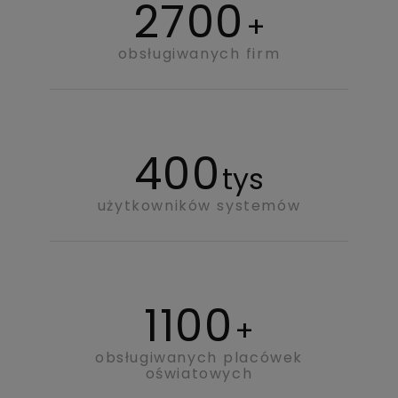
2700
+
obsługiwanych firm
400
tys
użytkowników systemów
1100
+
obsługiwanych placówek
oświatowych