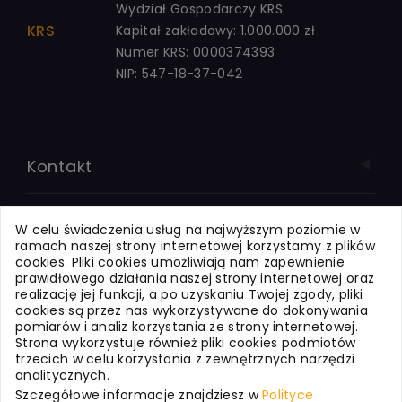
Wydział Gospodarczy KRS
KRS
Kapitał zakładowy: 1.000.000 zł
Numer KRS: 0000374393
NIP: 547-18-37-042
Kontakt
Systemy dla Firm
W celu świadczenia usług na najwyższym poziomie w
ramach naszej strony internetowej korzystamy z plików
cookies. Pliki cookies umożliwiają nam zapewnienie
Systemy dla Oświaty
prawidłowego działania naszej strony internetowej oraz
realizację jej funkcji, a po uzyskaniu Twojej zgody, pliki
cookies są przez nas wykorzystywane do dokonywania
pomiarów i analiz korzystania ze strony internetowej.
Usługi internetowe
Strona wykorzystuje również pliki cookies podmiotów
trzecich w celu korzystania z zewnętrznych narzędzi
analitycznych.
WizjaNet - o nas
Szczegółowe informacje znajdziesz w
Polityce