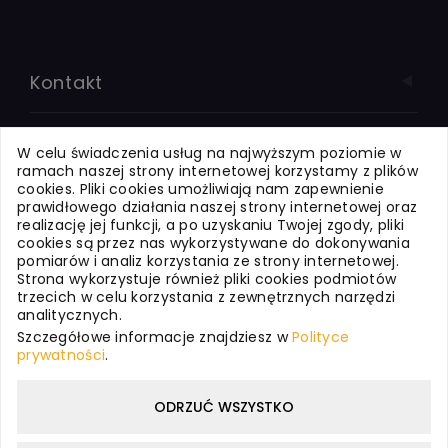
Kontakt
Systemy dla Firm
W celu świadczenia usług na najwyższym poziomie w
ramach naszej strony internetowej korzystamy z plików
cookies. Pliki cookies umożliwiają nam zapewnienie
Systemy dla Oświaty
prawidłowego działania naszej strony internetowej oraz
realizację jej funkcji, a po uzyskaniu Twojej zgody, pliki
cookies są przez nas wykorzystywane do dokonywania
pomiarów i analiz korzystania ze strony internetowej.
Usługi internetowe
Strona wykorzystuje również pliki cookies podmiotów
trzecich w celu korzystania z zewnętrznych narzędzi
analitycznych.
WizjaNet - o nas
Szczegółowe informacje znajdziesz w
Polityce
prywatności
.
Polityka prywatności
ODRZUĆ WSZYSTKO