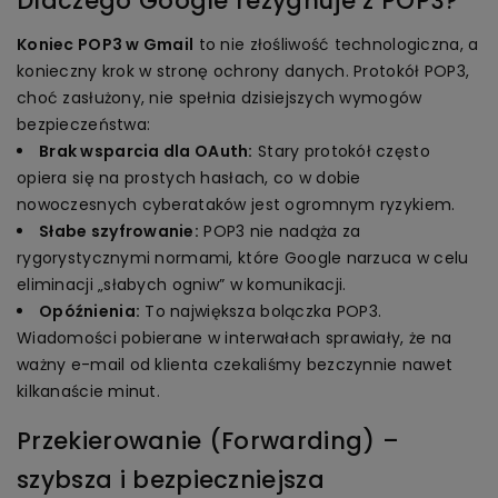
Dlaczego Google rezygnuje z POP3?
Koniec POP3 w Gmail
to nie złośliwość technologiczna, a
konieczny krok w stronę ochrony danych. Protokół POP3,
choć zasłużony, nie spełnia dzisiejszych wymogów
bezpieczeństwa:
Brak wsparcia dla OAuth:
Stary protokół często
opiera się na prostych hasłach, co w dobie
nowoczesnych cyberataków jest ogromnym ryzykiem.
Słabe szyfrowanie:
POP3 nie nadąża za
rygorystycznymi normami, które Google narzuca w celu
eliminacji „słabych ogniw” w komunikacji.
Opóźnienia:
To największa bolączka POP3.
Wiadomości pobierane w interwałach sprawiały, że na
ważny e-mail od klienta czekaliśmy bezczynnie nawet
kilkanaście minut.
Przekierowanie (Forwarding) –
szybsza i bezpieczniejsza