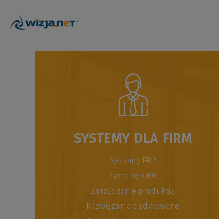
SYSTEMY DLA FIRM
Systemy ERP
Systemy CRM
Zarządzanie produkcją
Rozwiązania dedykowane