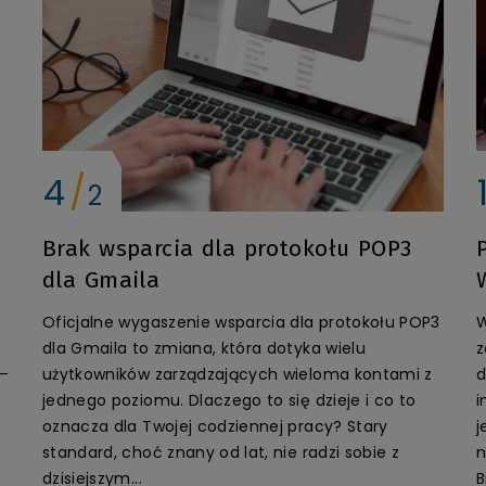
4
2
Brak wsparcia dla protokołu POP3
dla Gmaila
Oficjalne wygaszenie wsparcia dla protokołu POP3
W
dla Gmaila to zmiana, która dotyka wielu
z
 –
użytkowników zarządzających wieloma kontami z
d
jednego poziomu. Dlaczego to się dzieje i co to
i
oznacza dla Twojej codziennej pracy? Stary
j
standard, choć znany od lat, nie radzi sobie z
n
dzisiejszym...
B