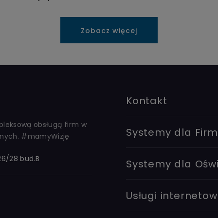
Zobacz więcej
Kontakt
ompleksową obsługą firm w
Systemy dla Firm
cznych. #mamyWizję
 26/28 bud.B
Systemy dla Ośw
Usługi interneto