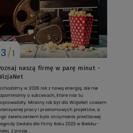
13
1
Poznaj naszą firmę w parę minut -
WizjaNet
chodzimy w 2026 rok z nową energią, ale nie
apominamy o sukcesach, które nas tu
oprowadziły. Miniony rok był dla WizjaNet czasem
ntensywnej pracy i przełomowych projektów, a
ego zwieńczeniem było otrzymanie prestiżowej
agrody Dedala dla Firmy Roku 2025 w Bielsku-
iałej. Z przyje...