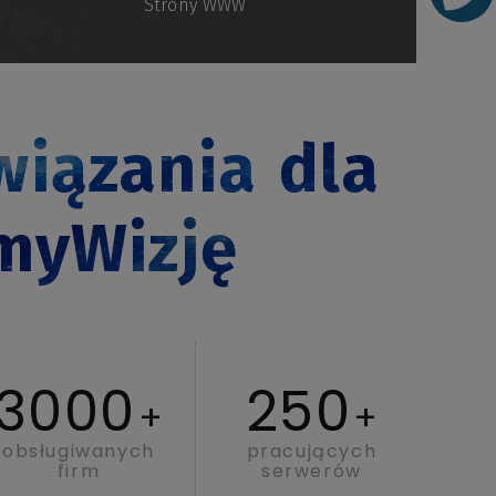
Strony WWW
iązania dla
myWizję
3000
250
+
+
obsługiwanych
pracujących
firm
serwerów