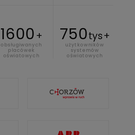
1600
750
+
tys
+
obsługiwanych
użytkowników
placówek
systemów
oświatowych
oświatowych