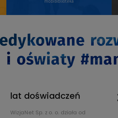
mobiBiblioteka
edykowane rozw
u i oświaty #ma
lat doświadczeń
WizjaNet Sp. z o. o. działa od